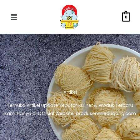
Skip
to
Menu
0
content
Artikel
Temuka Artikel Update Seputar Kuliner & Produk Terbaru
Kami Hanya di Official Website, produsenmiedugong.com